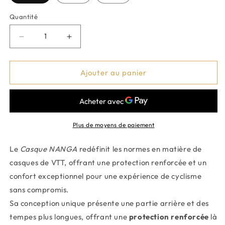
Quantité
Réduire
Augmenter
la
la
Ajouter au panier
quantité
quantité
de
de
Casque
Casque
NANGA
NANGA
Plus de moyens de paiement
Le
Casque NANGA
redéfinit les normes en matière de
casques de VTT, offrant une protection renforcée et un
confort exceptionnel pour une expérience de cyclisme
sans compromis.
Sa conception unique présente une partie arrière et des
tempes plus longues, offrant une
protection renforcée
là